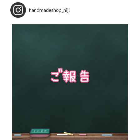
handmadeshop_niji