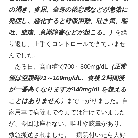
の渇き、多尿、全身の倦怠感などが急激に
発症し、悪化すると呼吸困難、吐き気、嘔
吐、腹痛、意識障害などが起こる。）
を繰
り返し、
上手くコントロールできていませ
んでした。
ある日、高血糖で700～800mg/dL
（正常
値は空腹時71～109mg/dL、食後２時間後
が一番高くなりますが140mg/dLを超える
ことはありません）
まで上がりました。
自
家用車で病院まで今までは行けていました
が、今回は座れない、嘔吐や眩暈があり、
救急搬送されました。
病院付いたら大好