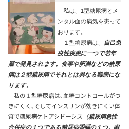
私は、1型糖尿病とメ
ンタル面の病気を患って
おります。
１型糖尿病は、
自己免
疫性疾患に一つで若年
層で発見されます。食事や肥満などの糖尿
病は２型糖尿病でそれとは異なる難病にな
ります。
私の１型糖尿病は、血糖コントロールがつ
きにくく、そしてインスリンが効きにくい体
質で糖尿病ケトアシドーシス
（糖尿病急性
合併症の１つである糖尿病昏睡の１つ。喉