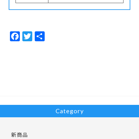
F
T
共
ac
w
有
e
itt
b
er
o
o
k
Category
新商品