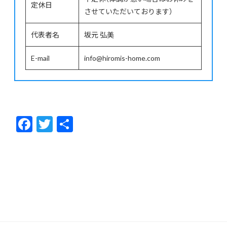
定休日
させていただいております）
代表者名
坂元 弘美
E-mail
info@hiromis-home.com
F
T
共
ac
w
有
e
itt
b
er
o
o
k