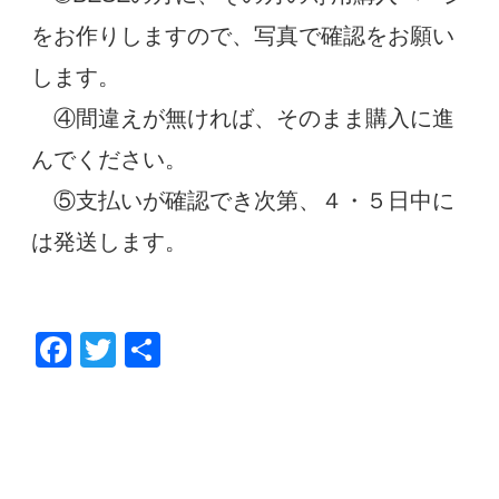
をお作りしますので、写真で確認をお願い
します。
④間違えが無ければ、そのまま購入に進
んでください。
⑤支払いが確認でき次第、４・５日中に
は発送します。
F
T
共
ac
w
有
e
itt
b
er
o