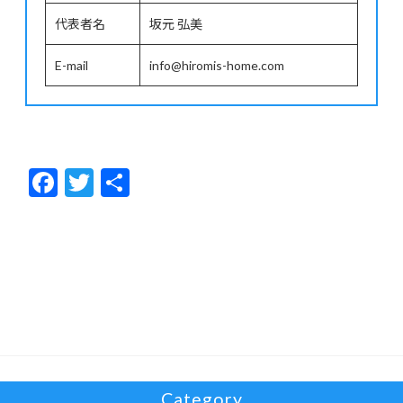
代表者名
坂元 弘美
E-mail
info@hiromis-home.com
F
T
共
ac
w
有
e
itt
b
er
o
o
k
Category