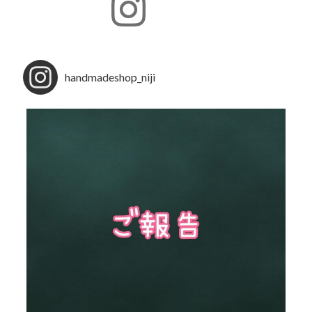
handmadeshop_niji