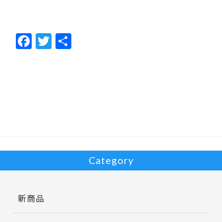
F
T
共
ac
w
有
e
itt
b
er
o
o
k
Category
新商品