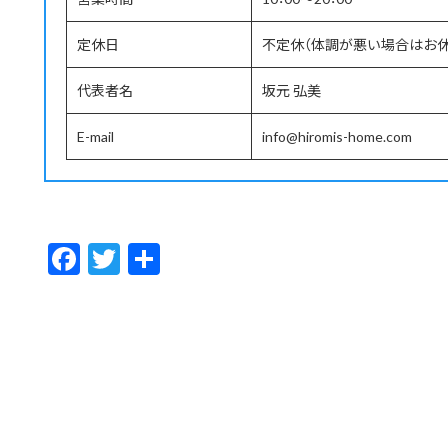
定休日
不定休（体調が悪い場合はお
代表者名
坂元 弘美
E-mail
info@hiromis-home.com
F
T
共
ac
w
有
e
itt
b
er
o
o