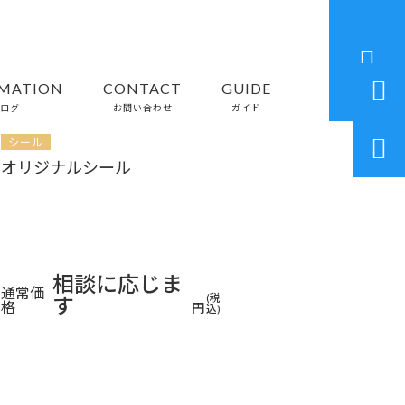


MATION
CONTACT
GUIDE
ログ
お問い合わせ
ガイド
シール

オリジナルシール
相談に応じま
通常価
す
(税
格
円
込)