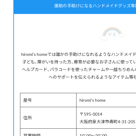
援助の手助けになるハンドメイドグッズ専門店 | h
hiromi's homeでは誰かの手助けになれるようなハンド
子ども、障がいを持った方、療育が必要なお子さんに使って
ヘルプカード、パラコードを使ったチャームや一越ちりめん
へのサポートを伝えられるようなアイテム等
屋号
hiromi's home
〒595-0014
住所
大阪府泉大津市寿町4-31-205
営業時間
10：00～20：00