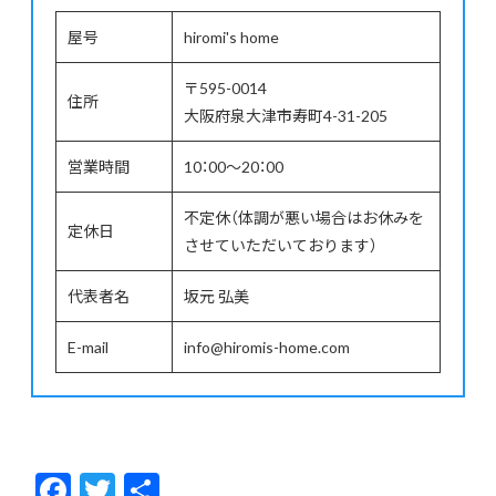
屋号
hiromi's home
〒595-0014
住所
大阪府泉大津市寿町4-31-205
営業時間
10：00～20：00
不定休（体調が悪い場合はお休みを
定休日
させていただいております）
代表者名
坂元 弘美
E-mail
info@hiromis-home.com
F
T
共