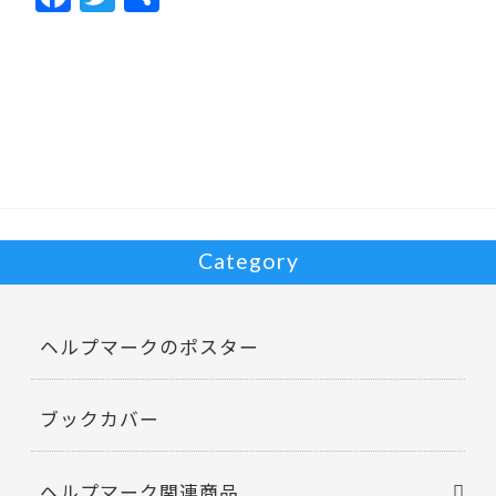
ac
w
有
e
itt
b
er
o
o
k
Category
ヘルプマークのポスター
ブックカバー
ヘルプマーク関連商品