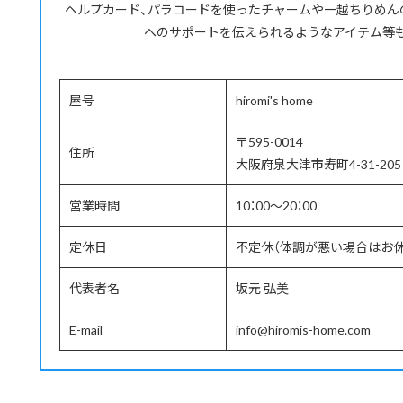
ヘルプカード、パラコードを使ったチャームや一越ちりめん
へのサポートを伝えられるようなアイテム等
屋号
hiromi's home
〒595-0014
住所
大阪府泉大津市寿町4-31-205
営業時間
10：00～20：00
定休日
不定休（体調が悪い場合はお
代表者名
坂元 弘美
E-mail
info@hiromis-home.com