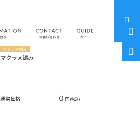


MATION
CONTACT
GUIDE
ログ
お問い合わせ
ガイド
マクラメ網み

マクラメ編み
0
通常価格
円
(税込)