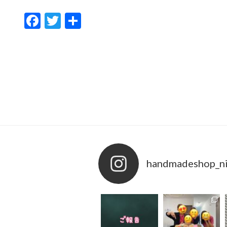
F
T
共
ac
w
有
e
itt
b
er
o
o
k
handmadeshop_ni