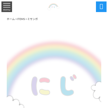

menu
ホーム
>
ITEMS
>
ミサンガ