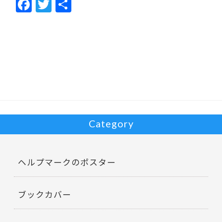
F
T
共
ac
w
有
e
itt
b
er
o
o
k
Category
ヘルプマークのポスター
ブックカバー