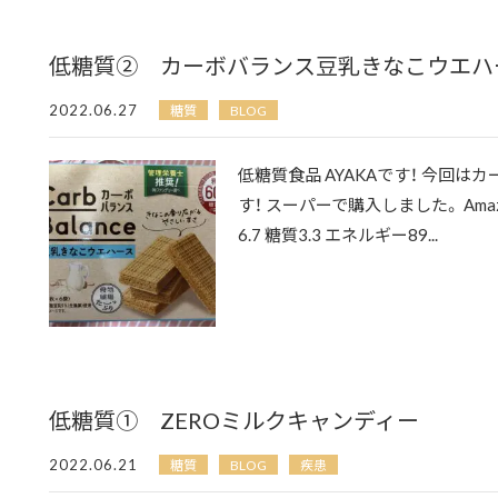
低糖質② カーボバランス豆乳きなこウエハ
2022.06.27
糖質
BLOG
低糖質食品 AYAKAです！ 今回
す！ スーパーで購入しました。 Am
6.7 糖質3.3 エネルギー89...
低糖質① ZEROミルクキャンディー
2022.06.21
糖質
BLOG
疾患