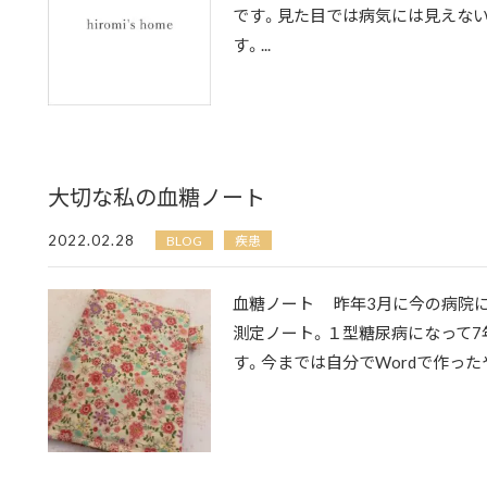
です。見た目では病気には見えな
す。...
大切な私の血糖ノート
2022.02.28
BLOG
疾患
血糖ノート 昨年3月に今の病院
測定ノート。１型糖尿病になって7
す。今までは自分でWordで作ったや