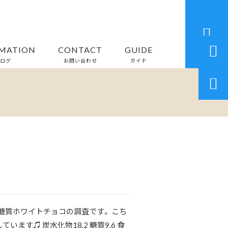


MATION
CONTACT
GUIDE
ログ
お問い合わせ
ガイド

は低糖質ホワイトチョコの調査です。 こち
ます♫ 炭水化物18.2 糖質9.6 食